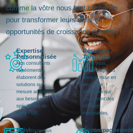
comme la vôtre nous font confiance
pour transformer leurs défis en
opportunités de croissance durable.
Expertise
Résultats
Personnalisée
Tangibles
Nos consultants
Nous vous
expérimentés
accompagnons
élaborent des
dans la mise en
solutions sur
œuvre de
mesure adaptées
stratégies qui
aux besoins
produisent des
spécifiques de
résultats
votre PME.
mesurables.
Suivi
Accompagnemen
Nous vous
Nos