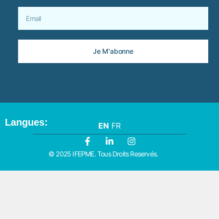
Je M'abonne
Langues:
EN
FR
© 2025 IFEPME. Tous Droits Reservés.