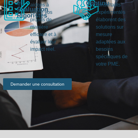
et
Continu
aidons à
consultants
Évaluation
suivre vos
expérimentés
Rigoristes
projets de
élaborent des
manière
solutions sur
efficace et à
mesure
évaluer leur
adaptées aux
impact réel.
besoins
spécifiques de
votre PME.
Demander une consultation