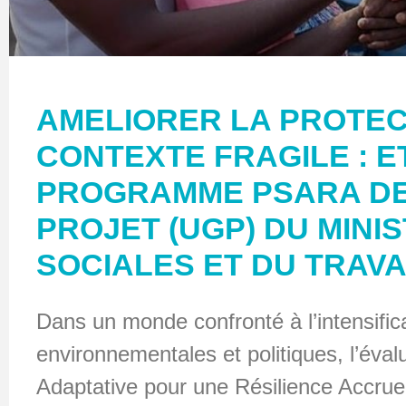
AMELIORER LA PROTEC
CONTEXTE FRAGILE : E
PROGRAMME PSARA DE 
PROJET (UGP) DU MINI
SOCIALES ET DU TRAVA
Dans un monde confronté à l’intensific
environnementales et politiques, l’éva
Adaptative pour une Résilience Accrue