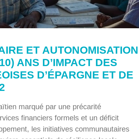
IRE ET AUTONOMISATION
(10) ANS D’IMPACT DES
EOISES D’ÉPARGNE ET DE
2
ïtien marqué par une précarité
rvices financiers formels et un déficit
ppement, les initiatives communautaires