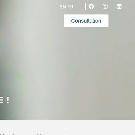
EN
FR
Consultation
E !