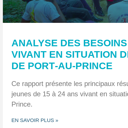
ANALYSE DES BESOINS
VIVANT EN SITUATION D
DE PORT‐AU‐PRINCE
Ce rapport présente les principaux rés
jeunes de 15 à 24 ans vivant en situat
Prince.
EN SAVOIR PLUS »