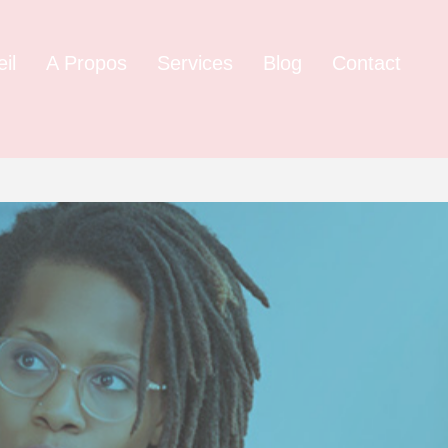
il
A Propos
Services
Blog
Contact