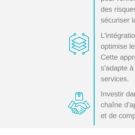
des risques
sécuriser 
L’intégrati
optimise l
Cette appr
s’adapte à 
services.
Investir d
chaîne d’a
et de compé