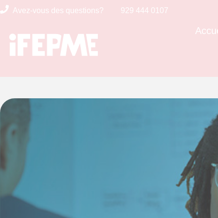
Avez-vous des questions?
929 444 0107
Accue