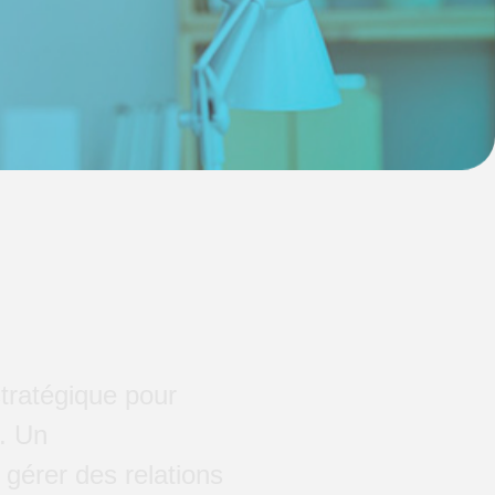
stratégique pour
s. Un
gérer des relations