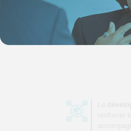
Le
dévelo
renforcer l
accompagne