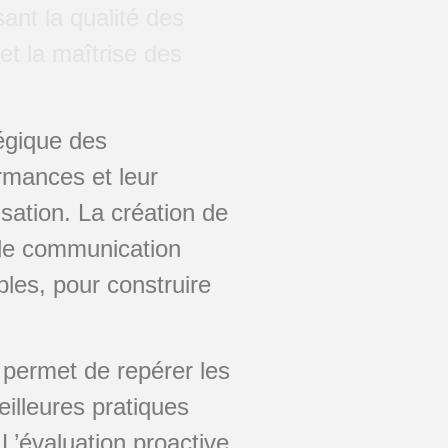
ant la qualité des
et la maîtrise des
tégique des
ormances et leur
sation. La création de
 de communication
bles, pour construire
 permet de repérer les
illeures pratiques
. L’évaluation proactive