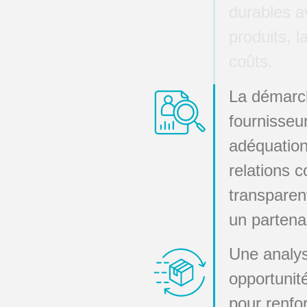
durables av
produits, l
coûts.
La démarche
fournisseu
adéquation
relations 
transparent
un partenar
Une analys
opportunit
pour renfor