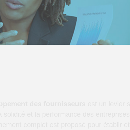
ppement des fournisseurs
est un levier 
a solidité et la performance des entreprise
ment complet est proposé pour établir et 