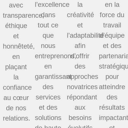
l’excellence
la
en la
avec
dans
créativité
force du
transparence,
tout ce
et
travail
éthique
que
l’adaptabilité
d’équipe
et
nous
afin
et des
honnêteté,
entreprenons,
d’offrir
partenari
en
en
des
stratégiq
plaçant
garantissant
approches
pour
la
des
novatrices
atteindre
confiance
services
répondant
des
au cœur
et des
aux
résultats
de nos
solutions
besoins
impactan
relations.
de haute
évolutifs
et