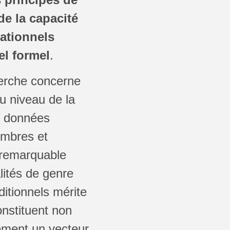
de la capacité
ationnels
el formel
.
herche concerne
u niveau de la
s données
embres et
 remarquable
lités de genre
ditionnels mérite
onstituent non
ement un vecteur