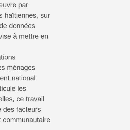
œuvre par
 haïtiennes, sur
e de données
vise à mettre en
ations
des ménages
ent national
icule les
les, ce travail
 des facteurs
ent communautaire