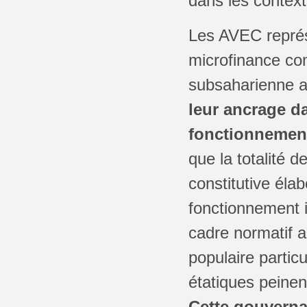
dans les context
Les AVEC représ
microfinance co
subsaharienne av
leur ancrage d
fonctionnement
que la totalité 
constitutive éla
fonctionnement i
cadre normatif a
populaire partic
étatiques peinen
Cette gouvernan