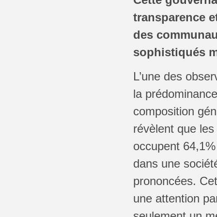
transparence et
des communaut
sophistiqués m
L’une des observ
la prédominance 
composition gén
révèlent que le
occupent 64,1% 
dans une société
prononcées. Cett
une attention pa
seulement un mé