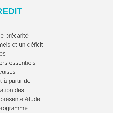
REDIT
e précarité
mels et un déficit
ves
rs essentiels
geoises
 à partir de
ation des
 présente étude,
u programme