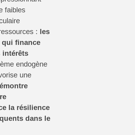
 faibles
culaire
 ressources :
les
 qui finance
 intérêts
tème endogène
avorise une
démontre
re
e la résilience
quents dans le