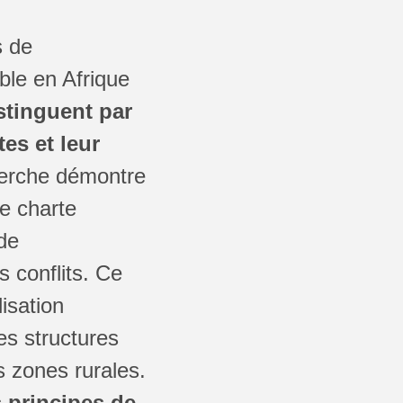
s de
le en Afrique
istinguent par
es et leur
erche démontre
ne charte
 de
 conflits. Ce
isation
es structures
s zones rurales.
s principes de