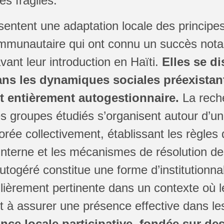
es fragiles.
entent une adaptation locale des principe
mmunautaire qui ont connu un succès notab
ant leur introduction en Haïti.
Elles se d
ans les dynamiques sociales préexistant
 entièrement autogestionnaire.
La rech
des groupes étudiés s’organisent autour d’u
borée collectivement, établissant les règles
nterne et les mécanismes de résolution des
utogéré constitue une forme d’institutionnal
ulièrement pertinente dans un contexte où l
t à assurer une présence effective dans le
ce locale participative, fondée sur de