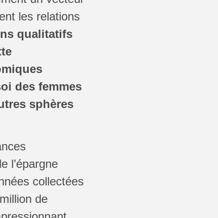
nt les relations
ns qualitatifs
tte
nomiques
 soi des femmes
utres sphères
ances
de l’épargne
nnées collectées
million de
mpressionnant