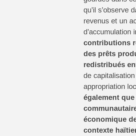
qu’il s’observe
revenus et un a
d’accumulation i
contributions 
des prêts produ
redistribués en
de capitalisatio
appropriation l
également que 
communautaire s
économique des
contexte haïtie